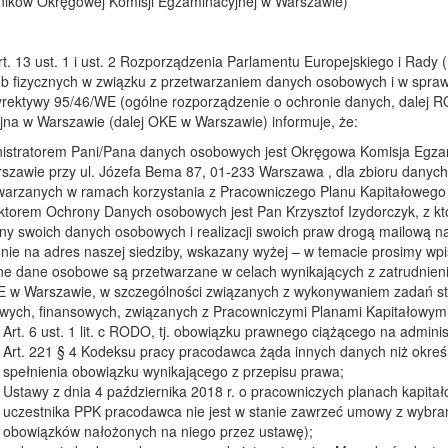
ników Okręgowej Komisji Egzaminacyjnej w Warszawie)
rt. 13 ust. 1 i ust. 2 Rozporządzenia Parlamentu Europejskiego i Rady 
b fizycznych w związku z przetwarzaniem danych osobowych i w spra
yrektywy 95/46/WE (ogólne rozporządzenie o ochronie danych, dalej R
na w Warszawie (dalej OKE w Warszawie) informuje, że:
istratorem Pani/Pana danych osobowych jest Okręgowa Komisja Egza
szawie przy ul. Józefa Bema 87, 01-233 Warszawa , dla zbioru danych 
warzanych w ramach korzystania z Pracowniczego Planu Kapitałoweg
ktorem Ochrony Danych osobowych jest Pan Krzysztof Izydorczyk, z k
ny swoich danych osobowych i realizacji swoich praw drogą mailową na
nie na adres naszej siedziby, wskazany wyżej – w temacie prosimy wp
e dane osobowe są przetwarzane w celach wynikających z zatrudnien
 w Warszawie, w szczególności związanych z wykonywaniem zadań sta
wych, finansowych, związanych z Pracowniczymi Planami Kapitałowymi 
Art. 6 ust. 1 lit. c RODO, tj. obowiązku prawnego ciążącego na adminis
Art. 221 § 4 Kodeksu pracy pracodawca żąda innych danych niż określo
spełnienia obowiązku wynikającego z przepisu prawa;
Ustawy z dnia 4 października 2018 r. o pracowniczych planach kapita
uczestnika PPK pracodawca nie jest w stanie zawrzeć umowy z wybran
obowiązków nałożonych na niego przez ustawę);