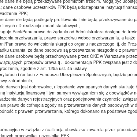
e dane nie będą przekazywane podmiotom trzecim. Mogą być udostęp
; dane osobowe uczestników PPK będą udostępniane instytucji finan
wadzenie PPK;
e dane nie będą podlegały profilowaniu i nie będą przekazywane do p
h innych niż realizacja zadań statutowych;
ługuje Pani/Panu prawo do żądania od Administratora dostępu do treści
iczenia przetwarzania, prawo sprzeciwu wobec przetwarzania, a także
ni/Pan prawo do wniesienia skargi do organu nadzorczego, tj. do P
adku uznania, że dane osobowe są przetwarzane niezgodnie z prawem
e dane osobowe będą przechowywane przez OKE w Warszawie przez 
wiązujących przepisów prawa tj .: dokumentacja PPK związana jest z 
rodzenia, zgodnie z art. 125a ust. 4a ustawy
ryturach i rentach z Funduszu Ubezpieczeń Społecznych, będzie prze
awy zatrudnienia,
ie danych jest dobrowolne, niepodanie wymaganych danych skutkuje 
ną instytucją finansową i tym samym wywiązaniem się z obowiązków n
adzenia danych rejestracyjnych oraz podejmowania czynności związ
ani prawo do cofnięcia zgody na przetwarzanie danych osobowych w
odność z prawem przetwarzania, którego dokonano na podstawie zgody
nformacyjna w związku z realizacją obowiązku zawarcia przez pracod
danych pracownika, uczestnika PPK