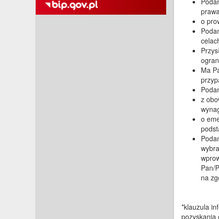
Podan
prawa
o pro
Podan
celac
Przys
ogran
Ma Pa
przyp
Podan
z obo
wynag
o eme
podst
Podan
wybra
wprow
Pan/P
na zg
*klauzula i
pozyskania 