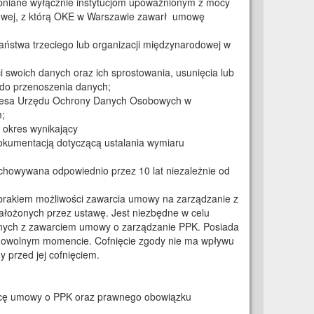
niane wyłącznie instytucjom upoważnionym z mocy
sowej, z którą OKE w Warszawie zawarł umowę
aństwa trzeciego lub organizacji międzynarodowej w
 swoich danych oraz ich sprostowania, usunięcia lub
 do przenoszenia danych;
rezesa Urzędu Ochrony Danych Osobowych w
;
okres wynikający
dokumentacją dotyczącą ustalania wymiaru
chowywana odpowiednio przez 10 lat niezależnie od
brakiem możliwości zawarcia umowy na zarządzanie z
ałożonych przez ustawę. Jest niezbędne w celu
anych z zawarciem umowy o zarządzanie PPK. Posiada
 dowolnym momencie. Cofnięcie zgody nie ma wpływu
 przed jej cofnięciem.
awcę umowy o PPK oraz prawnego obowiązku