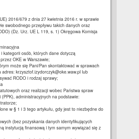
(UE) 2016/679 z dnia 27 kwietnia 2016 r. w sprawie
wie swobodnego przepływu takich danych oraz
ODO) (Dz. Urz. UE L 119, s. 1) Okręgowa Komisja
minacyjna
i kategorii osób, których dane dotyczą
o przez OKE w Warszawie;
tórym może się Pani/Pan skontaktować w sprawach
 adres: krzysztof.izydorczyk@oke.waw.pl lub
isywać RODO i rodzaj sprawy;
ia
tutowych oraz realizacji wobec Państwa spraw
(PPK), administracyjnych na podstawie:
tratorze;
ne w § 1 i 3 tego artykułu, gdy jest to niezbędne do
łowych (bez pozyskania danych identyfikujących
ą instytucją finansową i tym samym wywiązać się z