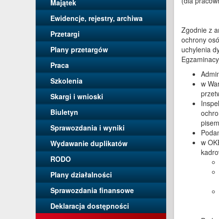
(dla pracow
Majątek
Ewidencje, rejestry, archiwa
Zgodnie z a
Przetargi
ochrony osó
Plany przetargów
uchylenia d
Egzaminacyj
Praca
Admin
Szkolenia
w War
przet
Skargi i wnioski
Inspe
Biuletyn
ochro
pisem
Sprawozdania i wyniki
Podan
w OKE
Wydawanie duplikatów
kadro
RODO
Plany działalności
Sprawozdania finansowe
Deklaracja dostępności