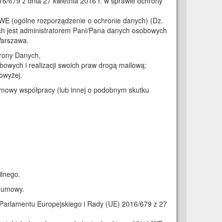
6/679 z dnia 27 kwietnia 2016 r. w sprawie ochrony
WE (ogólne rozporządzenie o ochronie danych) (Dz.
ych jest administratorem Pani/Pana danych osobowych
Warszawa.
rony Danych,
wych i realizacji swoich praw drogą mailową:
owyżej.
umowy współpracy (lub innej o podobnym skutku
lnego.
i umowy.
Parlamentu Europejskiego i Rady (UE) 2016/679 z 27