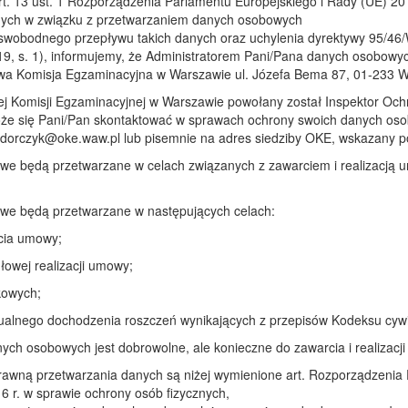
rt. 13 ust. 1 Rozporządzenia Parlamentu Europejskiego i Rady (UE) 201
nych w związku z przetwarzaniem danych osobowych
 swobodnego przepływu takich danych oraz uchylenia dyrektywy 95/46/
19, s. 1), informujemy, że Administratorem Pani/Pana danych osobow
wa Komisja Egzaminacyjna w Warszawie ul. Józefa Bema 87, 01-233 
 Komisji Egzaminacyjnej w Warszawie powołany został Inspektor Och
że się Pani/Pan skontaktować w sprawach ochrony swoich danych osobo
zydorczyk@oke.waw.pl lub pisemnie na adres siedziby OKE, wskazany p
e będą przetwarzane w celach związanych z zawarciem i realizacją 
e będą przetwarzane w następujących celach:
ia umowy;
wej realizacji umowy;
owych;
lnego dochodzenia roszczeń wynikających z przepisów Kodeksu cywi
ych osobowych jest dobrowolne, ale konieczne do zawarcia i realizacj
awną przetwarzania danych są niżej wymienione art. Rozporządzenia 
16 r. w sprawie ochrony osób fizycznych,