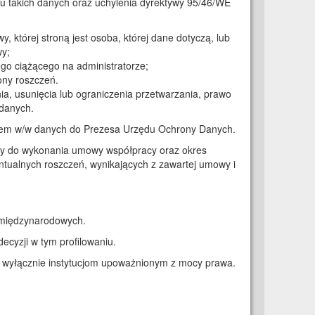
 takich danych oraz uchylenia dyrektywy 95/46/WE
wy, której stroną jest osoba, której dane dotyczą, lub
wy;
nego ciążącego na administratorze;
rony roszczeń.
ia, usunięcia lub ograniczenia przetwarzania, prawo
 danych.
aniem w/w danych do Prezesa Urzędu Ochrony Danych.
ny do wykonania umowy współpracy oraz okres
tualnych roszczeń, wynikających z zawartej umowy i
 międzynarodowych.
yzji w tym profilowaniu.
wyłącznie instytucjom upoważnionym z mocy prawa.