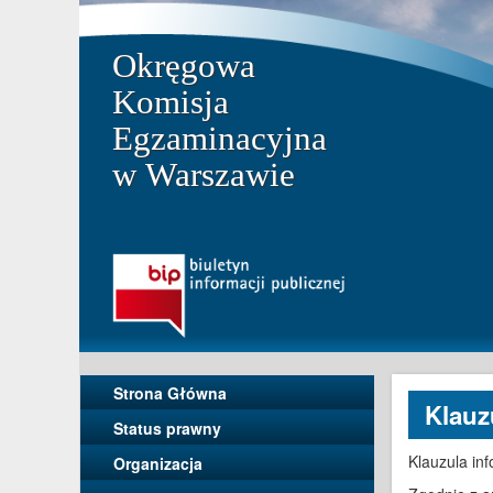
Okręgowa
Komisja
Egzaminacyjna
w Warszawie
Strona Główna
Klauz
Status prawny
Klauzula in
Organizacja