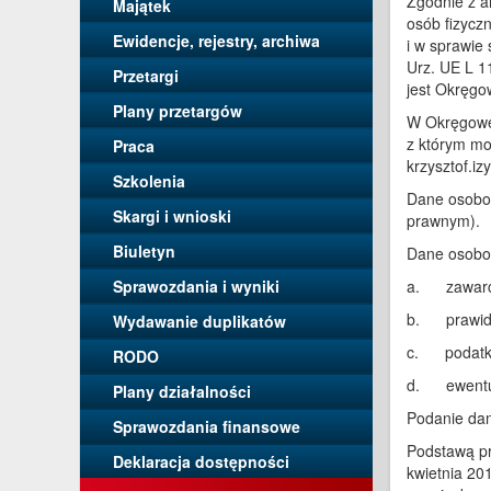
Zgodnie z a
Majątek
osób fizycz
Ewidencje, rejestry, archiwa
i w sprawie
Urz. UE L 1
Przetargi
jest Okręgo
Plany przetargów
W Okręgowej
z którym mo
Praca
krzysztof.i
Szkolenia
Dane osobow
Skargi i wnioski
prawnym).
Biuletyn
Dane osobow
Sprawozdania i wyniki
a. zawarc
b. prawidło
Wydawanie duplikatów
c. podatk
RODO
d. ewentua
Plany działalności
Podanie dan
Sprawozdania finansowe
Podstawą pr
Deklaracja dostępności
kwietnia 20