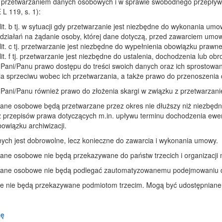
 przetwarzaniem danych osobowych i w sprawie swobodnego przepływu
 L 119, s. 1):
1 lit. b tj. w sytuacji gdy przetwarzanie jest niezbędne do wykonania umo
 działań na żądanie osoby, której dane dotyczą, przed zawarciem umo
1 lit. c tj. przetwarzanie jest niezbędne do wypełnienia obowiązku praw
2 lit. f tj. przetwarzanie jest niezbędne do ustalenia, dochodzenia lub ob
 Pani/Panu prawo dostępu do treści swoich danych oraz ich sprostowan
ia sprzeciwu wobec ich przetwarzania, a także prawo do przenoszenia
 Pani/Panu również prawo do złożenia skargi w związku z przetwarz
ane osobowe będą przetwarzane przez okres nie dłuższy niż niezbęd
z przepisów prawa dotyczących m.in. upływu terminu dochodzenia ewen
bowiązku archiwizacji.
ych jest dobrowolne, lecz konieczne do zawarcia i wykonania umowy.
ane osobowe nie będą przekazywane do państw trzecich i organizacji
ane osobowe nie będą podlegać zautomatyzowanemu podejmowaniu dec
 nie będą przekazywane podmiotom trzecim. Mogą być udostępniane 
kę