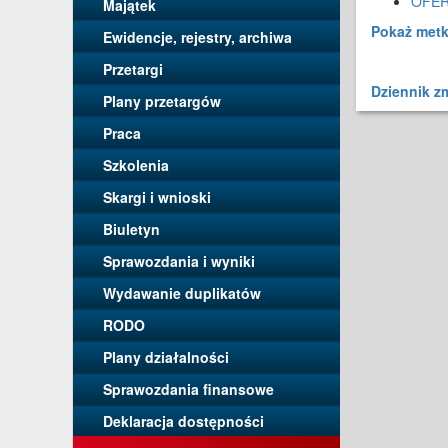
OFER
Majątek
Pokaż met
Ewidencje, rejestry, archiwa
Przetargi
Dziennik z
Plany przetargów
Praca
Szkolenia
Skargi i wnioski
Biuletyn
Sprawozdania i wyniki
Wydawanie duplikatów
RODO
Plany działalności
Sprawozdania finansowe
Deklaracja dostępności