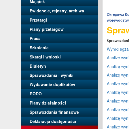
Majątek
Ewidencje, rejestry, archiwa
Okręgowa Ko
Przetargi
województwi
Spraw
Plany przetargów
Praca
Sprawozdani
Szkolenia
Wyniki egza
Skargi i wnioski
Analizę wyn
Biuletyn
Analizę wyn
Analizę wyn
Sprawozdania i wyniki
Analizę wyn
Wydawanie duplikatów
Analizę wyn
RODO
Analizę wyn
Plany działalności
Analizę wyn
Sprawozdania finansowe
Analizę wyn
Deklaracja dostępności
Analizę wyn