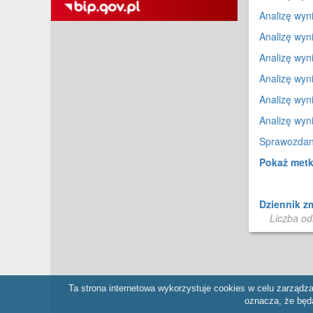
Analizę wyn
Analizę wyn
Analizę wyn
Analizę wyn
Analizę wyn
Analizę wyn
Sprawozdan
Pokaż met
Dziennik z
Liczba od
Ta strona internetowa wykorzystuje cookies w celu zarządz
oznacza, że będ