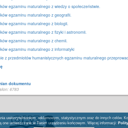
ików egzaminu maturalnego z wiedzy o społeczeństwie.
ików egzaminu maturalnego z geografii.
ików egzaminu maturalnego z biologii.
ików egzaminu maturalnego z fizyki i astronomii.
ików egzaminu maturalnego z chemii.
ików egzaminu maturalnego z informatyki
ie z przedmiotów humanistycznych egzaminu maturalnego przeprowa
kę
mian dokumentu
słon: 6783
ania uwierzytelnianiem, reklamowym, statystycznym oraz do innych celów. Kor
Okręgowa Komisja Eg
ą one umieszczane w Twoim urządzeniu końcowym. Więcej informacji:
Polit
ul. Józefa Bema 87, 01-233 Warszawa, 