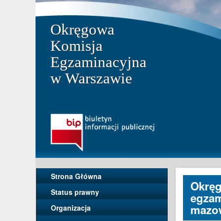
Okręgowa
Komisja
Egzaminacyjna
w Warszawie
Strona Główna
Okręg
Status prawny
egzam
mazow
Organizacja