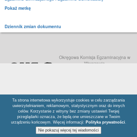
Pokaż metkę
Dziennik zmian dokumentu
Okręgowa Komisja Egzaminacyjna w
Warszawie
ul. Józefa Bema 87, 01-233 Warszawa,
tel. 22 457 03 35, e-mail:
info@oke.waw.pl
Ta strona internetowa wykorzystuje cookies w celu zarządzania
uwierzytelnianiem, reklamowym, statystycznym oraz do innych
celów. Korzystanie z witryny bez zmiany ustawień Twojej
przeglądarki oznacza, że będą one umieszczane w Twoim
urządzeniu końcowym. Więcej informacji:
Polityka prywatności
.