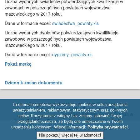
Liczba wydanych świadectw potwierdzających kwalifikacje w
zawodach w poszczególnych powiatach województwa
mazowieckiego w 2017 roku.
Dane w formacie excel:
swiadectwa_powiaty.xls
Liczba wydanych dyplomów potwierdzających kwalifikacje
zawodowe w poszczególnych powiatach województwa
mazowieckiego w 2017 roku.
Dane w formacie excel:
dyplomy_powiaty.xls
Pokaż metkę
Dziennik zmian dokumentu
Ta strona internetowa wykorzystuje cookies w celu zarządzania
uwierzytelnianiem, reklamowym, statystycznym oraz do innych
Okręgowa Komisja Egzaminacyjna w
celów. Korzystanie z witryny bez zmiany ustawień Twojej
Warszawie
przeglądarki oznacza, że będą one umieszczane w Twoim
ul. Józefa Bema 87, 01-233 Warszawa,
urządzeniu końcowym. Więcej informacji:
Polityka prywatności
.
tel. 22 457 03 35, e-mail:
info@oke.waw.pl