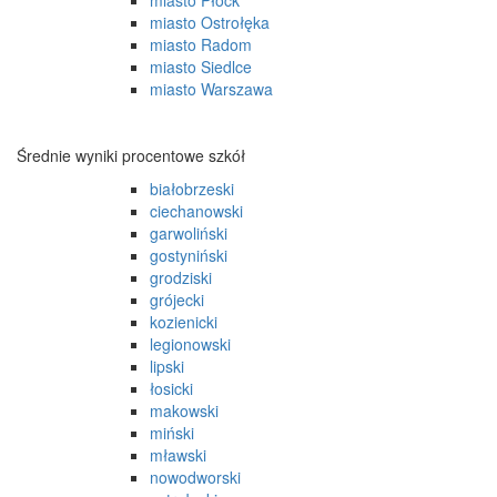
miasto Płock
miasto Ostrołęka
miasto Radom
miasto Siedlce
miasto Warszawa
Średnie wyniki procentowe szkół
białobrzeski
ciechanowski
garwoliński
gostyniński
grodziski
grójecki
kozienicki
legionowski
lipski
łosicki
makowski
miński
mławski
nowodworski