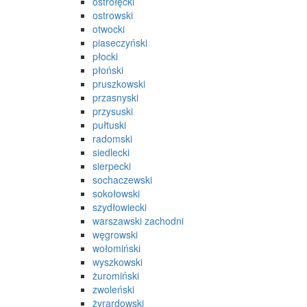
ostrołęcki
ostrowski
otwocki
piaseczyński
płocki
płoński
pruszkowski
przasnyski
przysuski
pułtuski
radomski
siedlecki
sierpecki
sochaczewski
sokołowski
szydłowiecki
warszawski zachodni
węgrowski
wołomiński
wyszkowski
żuromiński
zwoleński
żyrardowski