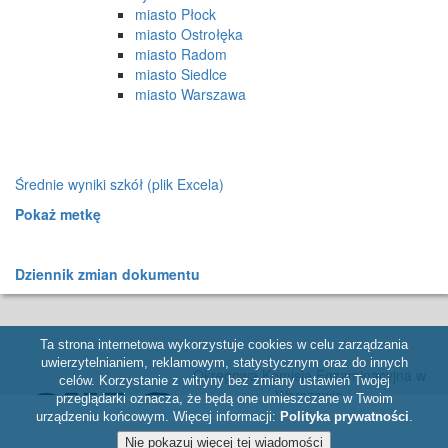
miasto Płock
miasto Ostrołęka
miasto Radom
miasto Siedlce
miasto Warszawa
Średnie wyniki szkół (plik Excela)
Pokaż metkę
Dziennik zmian dokumentu
Ta strona internetowa wykorzystuje cookies w celu zarządzania
uwierzytelnianiem, reklamowym, statystycznym oraz do innych
Okręgowa Komisja Egzaminacyjna w
celów. Korzystanie z witryny bez zmiany ustawień Twojej
Warszawie
przeglądarki oznacza, że będą one umieszczane w Twoim
ul. Józefa Bema 87, 01-233 Warszawa,
urządzeniu końcowym. Więcej informacji:
Polityka prywatności
.
tel. 22 457 03 35, e-mail: