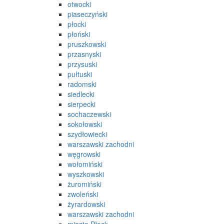
otwocki
piaseczyński
płocki
płoński
pruszkowski
przasnyski
przysuski
pułtuski
radomski
siedlecki
sierpecki
sochaczewski
sokołowski
szydłowiecki
warszawski zachodni
węgrowski
wołomiński
wyszkowski
żuromiński
zwoleński
żyrardowski
warszawski zachodni