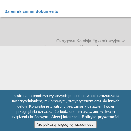
Dziennik zmian dokumentu
Okręgowa Komisja Egzaminacyjna w
Warszawie
ul. Józefa Bema 87, 01-233 Warszawa,
tel. 22 457 03 35, e-mail:
info@oke.waw.pl
Ta strona internetowa wykorzystuje cookies w celu zarządzania
uwierzytelnianiem, reklamowym, statystycznym oraz do innych
celów. Korzystanie z witryny bez zmiany ustawień Twojej
przeglądarki oznacza, że będą one umieszczane w Twoim
urządzeniu końcowym. Więcej informacji:
Polityka prywatności
.