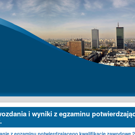
ozdania i wyniki z egzaminu potwierdzają
.
nie z egzaminu potwierdzającego kwalifikacje zawodowe 2