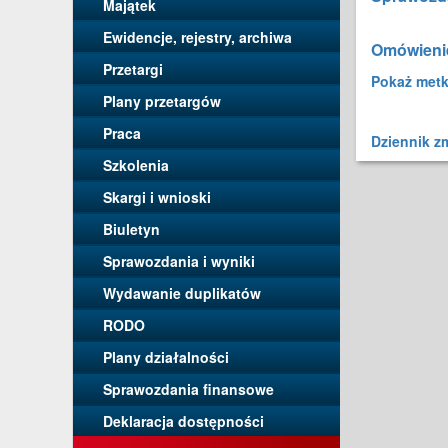
Majątek
Ewidencje, rejestry, archiwa
Omówienie
Przetargi
Pokaż met
Plany przetargów
Praca
Dziennik z
Szkolenia
Skargi i wnioski
Biuletyn
Sprawozdania i wyniki
Wydawanie duplikatów
RODO
Plany działalności
Sprawozdania finansowe
Deklaracja dostępności