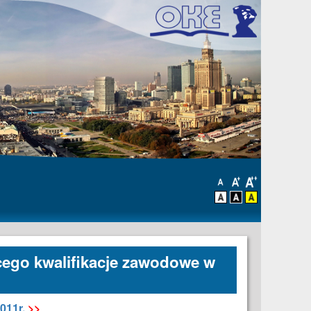
cego kwalifikacje zawodowe w
011r.
>>