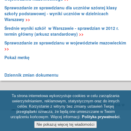
Sprawozdanie ze sprawdzianu dla uczniów szóstej klasy
szkoły podstawowej - wyniki uczniów w dzielnicach
Warszawy
>>
Średnie wyniki szkół w Warszawie - sprawdzian w 2012 r.
termin główny (arkusz standardowy)
>>
Sprawozdanie ze sprawdzianu w województwie mazowieckim
>>
Pokaż metkę
Dziennik zmian dokumentu
Ta strona internetowa wykorzystuje cookies w celu zarządzania
uwierzytelnianiem, reklamowym, statystycznym oraz do innych
Okręgowa Komisja Egzaminacyjna w
celów. Korzystanie z witryny bez zmiany ustawień Twojej
Warszawie
przeglądarki oznacza, że będą one umieszczane w Twoim
ul. Józefa Bema 87, 01-233 Warszawa,
urządzeniu końcowym. Więcej informacji:
Polityka prywatności
.
tel. 22 457 03 35, e-mail:
info@oke.waw.pl